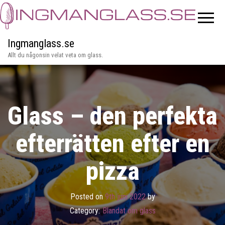
Ingmanglass.se
Allt du någonsin velat veta om glass.
Glass – den perfekta
efterrätten efter en
pizza
Posted on
9th juni 2022
by
Category:
Blandat om glass