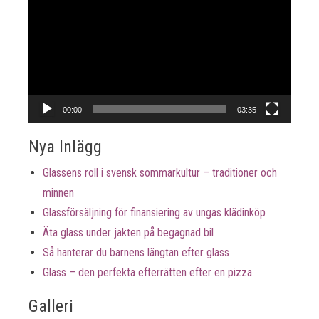
00:00
03:35
Nya Inlägg
Glassens roll i svensk sommarkultur – traditioner och
minnen
Glassförsäljning för finansiering av ungas klädinköp
Äta glass under jakten på begagnad bil
Så hanterar du barnens längtan efter glass
Glass – den perfekta efterrätten efter en pizza
Galleri