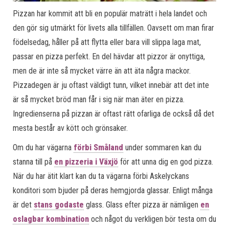
Pizzan har kommit att bli en populär maträtt i hela landet och
den gör sig utmärkt för livets alla tillfällen. Oavsett om man firar
födelsedag, håller på att flytta eller bara vill slippa laga mat,
passar en pizza perfekt. En del hävdar att pizzor är onyttiga,
men de är inte så mycket värre än att äta några mackor.
Pizzadegen är ju oftast väldigt tunn, vilket innebär att det inte
är så mycket bröd man får i sig när man äter en pizza.
Ingredienserna på pizzan är oftast rätt ofarliga de också då det
mesta består av kött och grönsaker.
Om du har vägarna
förbi Småland
under sommaren kan du
stanna till på
en pizzeria i Växjö
för att unna dig en god pizza.
När du har ätit klart kan du ta vägarna förbi Askelyckans
konditori som bjuder på deras hemgjorda glassar. Enligt många
är det
stans godaste
glass. Glass efter pizza är nämligen
en
oslagbar kombination
och något du verkligen bör testa om du